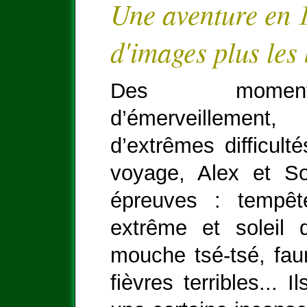
Une aventure en 1
d'images plus les
Des moment
d’émerveilleme
d’extrêmes difficult
voyage, Alex et So
épreuves : tempête
extrême et soleil 
mouche tsé-tsé, fa
fièvres terribles... 