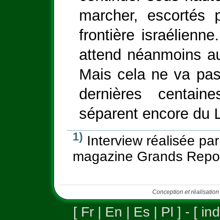
marcher, escortés p
frontière israélienn
attend néanmoins au
Mais cela ne va pas
dernières centain
séparent encore du L
1)
Interview réalisée pa
magazine Grands Repo
Conception et réalisation
[
Fr
|
En
|
Es
|
Pl
] - [
in