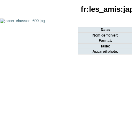
fr:les_amis:j
Date:
Nom de fichier:
Format:
Taille:
Appareil photo: