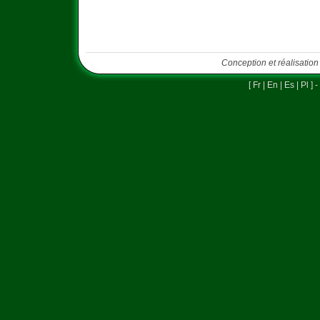
Conception et réalisation
[
Fr
|
En
|
Es
|
Pl
] -