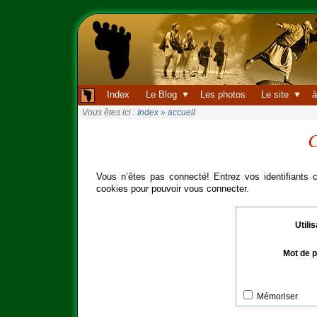
Index
Le Blog
Les photos
Le site
à
Vous êtes ici :
Index
»
accueil
C
Vous n’êtes pas connecté! Entrez vos identifiants c
cookies pour pouvoir vous connecter.
Utili
Mot de 
Mémoriser