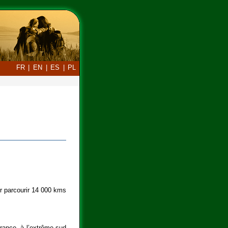
FR
|
EN
|
ES
|
PL
ur parcourir 14 000 kms
rance, à l’extrême sud