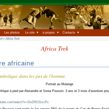
Les photos
Le site
à propos
Contacts
il
»
Africa Trek
Africa Trek
re africaine
mbolique dans les pas de l'homme.
Afrique à pied par Alexandre et Sonia Poussin. 3 ans et 3 mois d’aventure po
outube.com/watch?v=DnZRO31vcPc
a Poussin sont partis le 1er janvier 2001 de la pointe du Cap de Bonne Espé