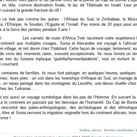
c en tête, comme destination finale, le lac de Tibériade en Israël. Leur pro
 suivant la grande fracture du rift !
ce trek pas comme les autres : l’Afrique du Sud, le Zimbabwe, le Moza
a, l’Ethiopie, le Soudan, l’Egypte et l’Israël. Pas moins de 10 pays pour un
 à la force des jambes pendant 3 ans !
Les carnets de route d’Africa Trek racontent cette expérienc
ontinent aux multiples visages. Sonia et Alexandre ont voyagé à l’africai
 en village, et ont dormi chez l’habitant. Cette façon de voyager, lentement, au
de vivre des moments rares, souvent exceptionnels. Ils nous livrent un t
que loin du funeste triptyque “guérilla/famine/épidémie”, tout en évitant l
l couchant.
 centaines de familles, ils nous font partager, en quelques heures, quelques 
eines, leurs joies : un soir dans les townships d’Afrique du Sud, un mariage 
 un repas partagé dans les montagnes du Lesotho, une danse rituelle chez 
chez les Turkanas …
 c’est aussi un voyage symbolique dans les pas de l’Homme. En suivant la gr
out le continent en passant par les berceaux de l’humanité. Du Cap de Bon
nt rencontré des paléo-anthropologues, des archéologues et des ethnolog
lex et Sonia revivent la migration originelle hors du continent africain, trois
amme !
fr/africa_trek.txt · Dernière modificatio