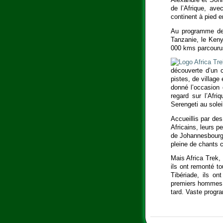
de l’Afrique, ave
continent à pied en
Au programme de 
Tanzanie, le Keny
000 kms parcourus
découverte d’un c
pistes, de village
donné l’occasion 
regard sur l’Afri
Serengeti au solei
Accueillis par des
Africains, leurs p
de Johannesbourg,
pleine de chants 
Mais Africa Trek,
ils ont remonté t
Tibériade, ils o
premiers hommes, A
tard. Vaste progr