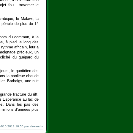
jet fou : traverser le
mbique, le Malawi, la
 périple de plus de 14
e hors du commun, à la
ne, à pied le long des
 rythme africain, leur a
émoignage précieux, un
e cliché du guépard du
jours, le quotidien des
dans la banlieue chaude
les Barbaigs, une nuit
ande fracture du rift,
ne Espérance au lac de
ues. Dans les pas des
 millions d’années plus
n: 14/10/2013 10:55 par alexandre