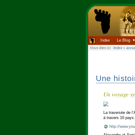
Index
Le Blog
Vous êtes ici :
Index
»
accue
Une histoi
Un voyage sy
La traversée de l’
à travers 10 pays.
http://www.y
Alexandre et Soni