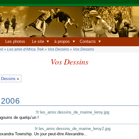
Les photos
Le site
à propos
Contacts
il
»
Les amis d'Africa Trek
»
Vos Dessins
»
Vos Dessins
Vos Dessins
 Dessins
»
 2006
ngouins de quelqu’un !
lexandra Township. Un jour peut-être Alexandrie...