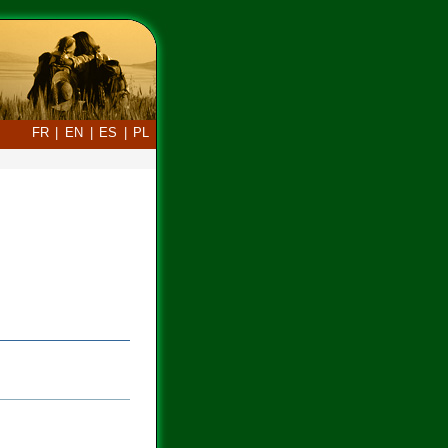
FR
|
EN
|
ES
|
PL