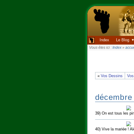
Index
Le Blog
Vous êtes ici :
Index
»
accue
«
Vos Dessins
Vos
décembre
39) On est tous les pi
40) Vive la mariée ! A