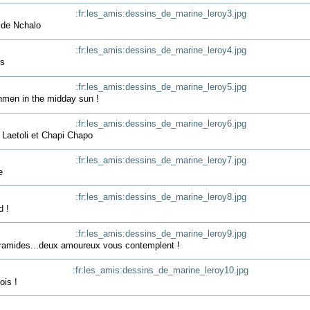
 de Nchalo
ts
hmen in the midday sun !
 Laetoli et Chapi Chapo
e
d !
ramides...deux amoureux vous contemplent !
ois !