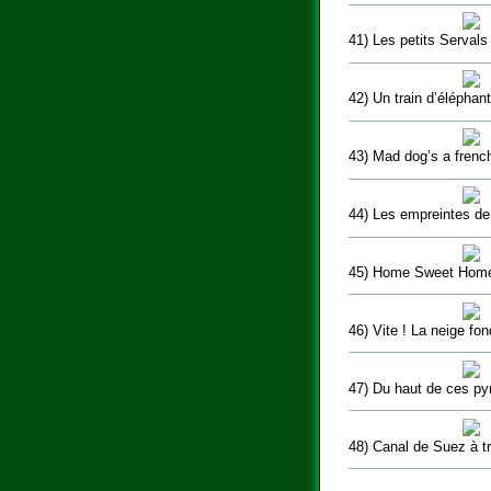
41) Les petits Servals
42) Un train d’éléphan
43) Mad dog’s a frenc
44) Les empreintes de
45) Home Sweet Hom
46) Vite ! La neige fon
47) Du haut de ces py
48) Canal de Suez à tr